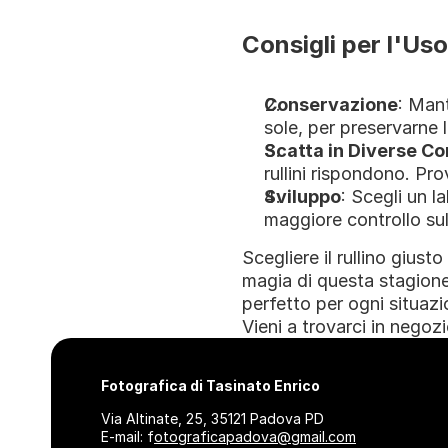
Consigli per l'Uso 
Conservazione
: Mant
sole, per preservarne l
Scatta in Diverse Co
rullini rispondono. Pro
Sviluppo
: Scegli un l
maggiore controllo sul 
Scegliere il rullino giust
magia di questa stagione. 
perfetto per ogni situazio
Vieni a trovarci in negoz
Fotografica di Tasinato Enrico
Via Altinate, 25, 35121 Padova PD
E-mail: f
otograficapadova@gmail.com