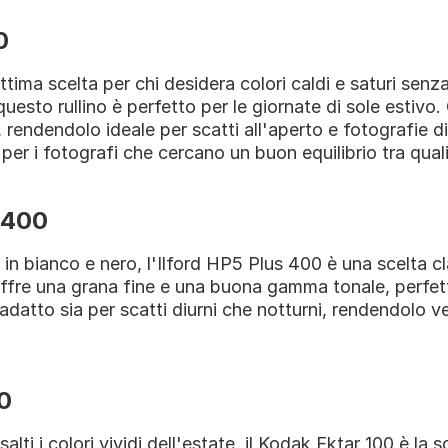
0
tima scelta per chi desidera colori caldi e saturi sen
questo rullino è perfetto per le giornate di sole estivo.
, rendendolo ideale per scatti all'aperto e fotografie di
per i fotografi che cercano un buon equilibrio tra qual
s 400
in bianco e nero, l'Ilford HP5 Plus 400 è una scelta cla
ffre una grana fine e una buona gamma tonale, perfett
datto sia per scatti diurni che notturni, rendendolo ver
0
salti i colori vividi dell'estate, il Kodak Ektar 100 è la 