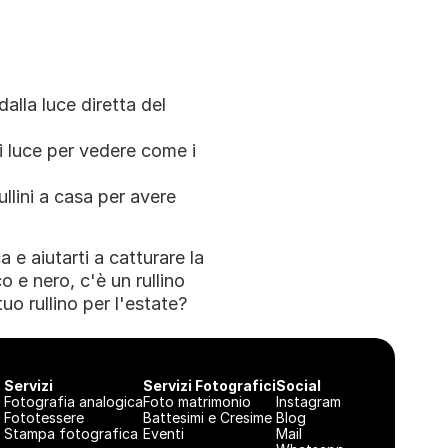
alla luce diretta del 
 luce per vedere come i 
llini a casa per avere 
 e aiutarti a catturare la 
 e nero, c'è un rullino 
uo rullino per l'estate? 
Servizi
Servizi Fotografici
Social
Fotografia analogica
Foto matrimonio
Instagram
Fototessere
Battesimi e Cresime
Blog
Stampa fotografica
Eventi
Mail