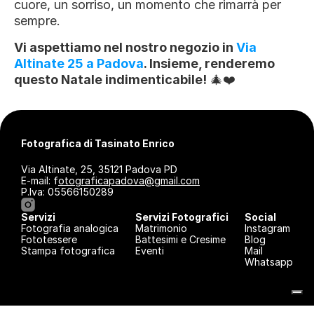
cuore, un sorriso, un momento che rimarrà per 
sempre.
Vi aspettiamo nel nostro negozio in 
Via 
Altinate 25 a Padova
. Insieme, renderemo 
questo Natale indimenticabile!
 🎄❤️
Fotografica di Tasinato Enrico
Via Altinate, 25, 35121 Padova PD
E-mail: f
otograficapadova@gmail.com
P.Iva: 05566150289
Servizi
Servizi Fotografici
Social
Fotografia analogica
Matrimonio
Instagram
Fototessere
Battesimi e Cresime
Blog
Stampa fotografica
Eventi
Mail
Whatsapp